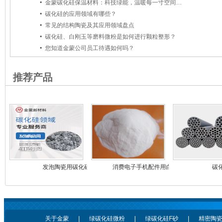
金蒙碳化硅保温材料：科技绿能，温暖每一寸空间,碳化硅
碳化硅的应用领域有哪些？
常见的结构陶瓷及其应用领域盘点
碳化硅、白刚玉等磨料微粉是如何进行颗粒整形？
您知道金蒙公司员工待遇如何吗？
推荐产品
发泡陶瓷用碳化硅
消费电子手机配件用白刚玉
碳
关于金蒙
|
绿碳化硅微粉
|
绿碳化硅F砂
|
精密陶