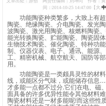
文章出处：原创
网责任编辑：刘坤尚
作者：黄
间：2014-10-25 14:47:00【
大
中
功能陶瓷种类繁多，大致上有超
陶瓷、绝缘陶瓷、介电陶瓷、发光陶
波陶瓷、激光用陶瓷、核燃料陶瓷、
能光转换陶瓷、贮能陶瓷、陶瓷固体
生物技术陶瓷、催化陶瓷、特种功能
制、仪器仪表、电子、通讯、能源、
工、精密机械、航空航天、国防等部
用。
功能陶瓷是一类颇具灵性的材料
线，或能区分气味，或能储存信息…
才多能一点都不过分.它们在电、磁
面具备的许多优异性能令其他材料难
陶瓷材料还是一材多能呢!而这些性