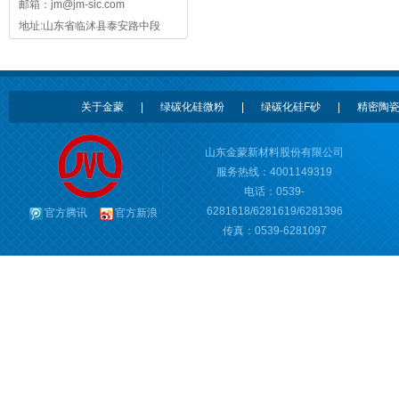
邮箱：
jm@jm-sic.com
地址:山东省临沭县泰安路中段
关于金蒙
|
绿碳化硅微粉
|
绿碳化硅F砂
|
精密陶
山东金蒙新材料股份有限公司
服务热线：4001149319
电话：0539-
6281618/6281619/6281396
官方腾讯
官方新浪
传真：0539-6281097