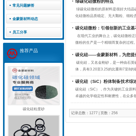
绿碳化硅微粉的特点
圣戈班公司考察团一行在董事长胡尊
常见问题解答
绿碳化硅微粉的原材料是很好大结晶
化硅微粉品质稳定、无大颗粒、细粒
金蒙新材料动态
特点 1.高纯度 绿碳化硅微粉具有
碳化硅微粉：引领创新的工业基
程中更具稳定性，减少了因杂质产生的
员工分享
硬度约为
在现代工业的舞台上，碳化硅微粉正
微粉的生产是一个精细而复杂的过程
度高的微粉产品。 在生产过程中，
推荐产品
碳化硅——金蒙新材料，为您提供
每一批碳化硅微粉都能达到严格的质
碳化硅，又名金刚砂，是一种由石英
体，具有3.20至3.25的比重和7
地坪材料主要分为两类：金属骨料和
碳化硅（SiC）粉体制备技术综
其优点在于极高的耐磨性和抗压性，
及一些其他助剂组成，适合用于对表
碳化硅（SiC），作为关键的工业原
卓越的化学稳定性和耐磨性，在众多领
成本低廉和工艺简便，成为工业化合成Si
碳化硅粒度砂
与碳质材料反应制得α-SiC。该法
记录总数：1277 | 页数：256